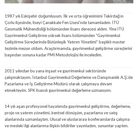
1987 yılı Eskişehir doğumluyum. İlk ve orta öğrenimimi Tekirdağ’ın
Çorlu ilçesinde, liseyi Çanakkale Fen Lisesi’nde tamamladım. İTÜ
Geomatik Mühendisliği bölümünden lisans derecesi aldım. Yine İTÜ
Gayrimenkul Geliştirme yüksek lisans bölümünden “Gayrimenkul
Geliştirme Süreçlerinde Bütünleşik Yatırım Yönetimi” başlıklı master
tezimle mezun oldum. Araştırmamda, gayrimenkul geliştirme süreçlerini
başından sonuna kadar PMI Metodolojisi ile inceledim.
2011 yılından bu yana inşaat ve gayrimenkul sektöründe
çalışmaktayım. İstanbul Gayrimenkul Değerleme ve Danışmanlık A.Ş.’de
Pazarlama ve İş Geliştirme Müdürü olarak çalışmaya devam
etmekteyim. SPK lisanslı gayrimenkul değerleme uzmanıyım.
14 yılı aşan profesyonel hayatımda gayrimenkul geliştirme, değerleme,
proje ve yatırım yönetimi, kentsel dönüşüm, pazarlama ve satış
alanlarında uzmanlaştım. Ulusal ve uluslararası konferanslarda çalışma
ve mesleki ilgi alanlarıma ilişkin bildiriler yayınladım, sunumlar yaptım.