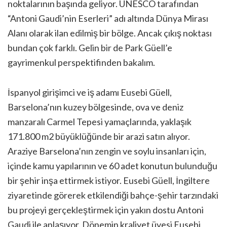
noktalarının başında geliyor. UNESCO tarafından
“Antoni Gaudi’nin Eserleri” adı altında Dünya Mirası
Alanı olarak ilan edilmiş bir bölge. Ancak çıkış noktası
bundan çok farklı. Gelin bir de Park Güell’e
gayrimenkul perspektifinden bakalım.
İspanyol girişimci ve iş adamı Eusebi Güell,
Barselona’nın kuzey bölgesinde, ova ve deniz
manzaralı Carmel Tepesi yamaçlarında, yaklaşık
171.800 m2 büyüklüğünde bir arazi satın alıyor.
Araziye Barselona’nın zengin ve soylu insanları için,
içinde kamu yapılarının ve 60 adet konutun bulunduğu
bir şehir inşa ettirmek istiyor. Eusebi Güell, İngiltere
ziyaretinde görerek etkilendiği bahçe-şehir tarzındaki
bu projeyi gerçekleştirmek için yakın dostu Antoni
Gaudi ile anlaşıyor. Dönemin kraliyet üyesi Eusebi