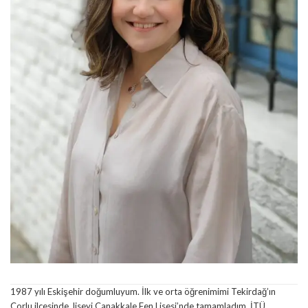
1987 yılı Eskişehir doğumluyum. İlk ve orta öğrenimimi Tekirdağ’ın
Çorlu ilçesinde, liseyi Çanakkale Fen Lisesi’nde tamamladım. İTÜ