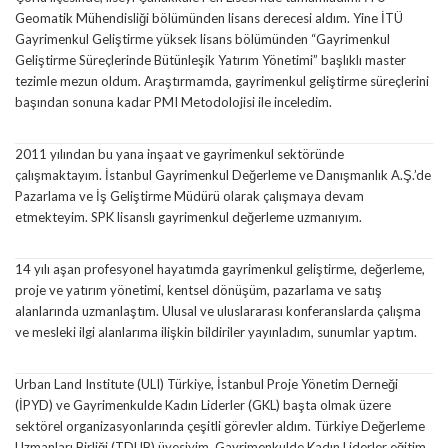
Geomatik Mühendisliği bölümünden lisans derecesi aldım. Yine İTÜ
Gayrimenkul Geliştirme yüksek lisans bölümünden “Gayrimenkul
Geliştirme Süreçlerinde Bütünleşik Yatırım Yönetimi” başlıklı master
tezimle mezun oldum. Araştırmamda, gayrimenkul geliştirme süreçlerini
başından sonuna kadar PMI Metodolojisi ile inceledim.
2011 yılından bu yana inşaat ve gayrimenkul sektöründe
çalışmaktayım. İstanbul Gayrimenkul Değerleme ve Danışmanlık A.Ş.’de
Pazarlama ve İş Geliştirme Müdürü olarak çalışmaya devam
etmekteyim. SPK lisanslı gayrimenkul değerleme uzmanıyım.
14 yılı aşan profesyonel hayatımda gayrimenkul geliştirme, değerleme,
proje ve yatırım yönetimi, kentsel dönüşüm, pazarlama ve satış
alanlarında uzmanlaştım. Ulusal ve uluslararası konferanslarda çalışma
ve mesleki ilgi alanlarıma ilişkin bildiriler yayınladım, sunumlar yaptım.
Urban Land Institute (ULI) Türkiye, İstanbul Proje Yönetim Derneği
(İPYD) ve Gayrimenkulde Kadın Liderler (GKL) başta olmak üzere
sektörel organizasyonlarında çeşitli görevler aldım. Türkiye Değerleme
Uzmanları Birliği (TDUB) üyesiyim. Gayrimenkulde Kadın Liderler eğitim