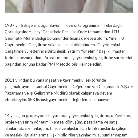
1987 yılı Eskişehir doğumluyum. İlk ve orta öğrenimimi Tekirdağ’ın
Çorlu ilçesinde, liseyi Çanakkale Fen Lisesi’nde tamamladım. İTÜ
Geomatik Mühendisliği bölümünden lisans derecesi aldım. Yine İTÜ
Gayrimenkul Geliştirme yüksek lisans bölümünden “Gayrimenkul
Geliştirme Süreçlerinde Bütünleşik Yatırım Yönetimi” başlıklı master
tezimle mezun oldum. Araştırmamda, gayrimenkul geliştirme süreçlerini
başından sonuna kadar PMI Metodolojisi ile inceledim.
2011 yılından bu yana inşaat ve gayrimenkul sektöründe
çalışmaktayım. İstanbul Gayrimenkul Değerleme ve Danışmanlık A.Ş.’de
Pazarlama ve İş Geliştirme Müdürü olarak çalışmaya devam
etmekteyim. SPK lisanslı gayrimenkul değerleme uzmanıyım.
14 yılı aşan profesyonel hayatımda gayrimenkul geliştirme, değerleme,
proje ve yatırım yönetimi, kentsel dönüşüm, pazarlama ve satış
alanlarında uzmanlaştım. Ulusal ve uluslararası konferanslarda çalışma
ve mesleki ilgi alanlarıma ilişkin bildiriler yayınladım, sunumlar yaptım.