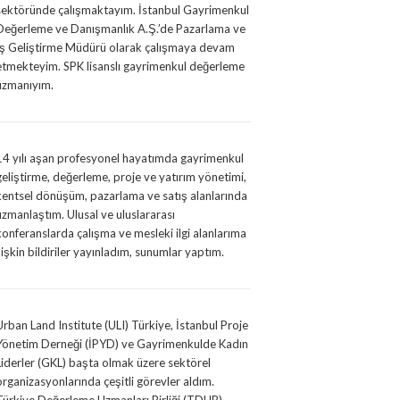
sektöründe çalışmaktayım. İstanbul Gayrimenkul
Değerleme ve Danışmanlık A.Ş.’de Pazarlama ve
İş Geliştirme Müdürü olarak çalışmaya devam
etmekteyim. SPK lisanslı gayrimenkul değerleme
uzmanıyım.
14 yılı aşan profesyonel hayatımda gayrimenkul
geliştirme, değerleme, proje ve yatırım yönetimi,
kentsel dönüşüm, pazarlama ve satış alanlarında
uzmanlaştım. Ulusal ve uluslararası
konferanslarda çalışma ve mesleki ilgi alanlarıma
ilişkin bildiriler yayınladım, sunumlar yaptım.
Urban Land Institute (ULI) Türkiye, İstanbul Proje
Yönetim Derneği (İPYD) ve Gayrimenkulde Kadın
Liderler (GKL) başta olmak üzere sektörel
organizasyonlarında çeşitli görevler aldım.