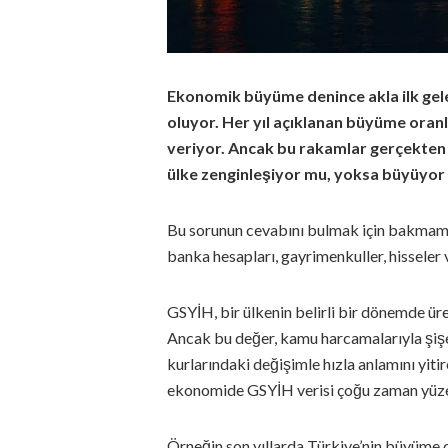
Ekonomik büyüme denince akla ilk gele
oluyor. Her yıl açıklanan büyüme oranl
veriyor. Ancak bu rakamlar gerçekten
ülke zenginleşiyor mu, yoksa büyüyor
Bu sorunun cevabını bulmak için bakmamız 
banka hesapları, gayrimenkuller, hisseler 
GSYİH, bir ülkenin belirli bir dönemde üre
Ancak bu değer, kamu harcamalarıyla şişebi
kurlarındaki değişimle hızla anlamını yitire
ekonomide GSYİH verisi çoğu zaman yüzey
Örneğin son yıllarda Türkiye’nin büyüme 