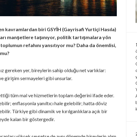
n kavramlardan biri GSYİH (Gayrisafi Yurtiçi Hasıla)
arı manşetlere taşınıyor, politik tartışmalara yön
 toplumun refahını yansıtıyor mu? Daha da önemlisi,
 mu?
gereken yer, bireylerin sahip olduğu net varlıklar:
ve girişim sermayeleri gibi unsurlar.
ttiği tüm mal ve hizmetlerin toplam değerini ifade eder.
lir; enflasyonla yanıltıcı hale gelebilir; hatta döviz
bilir. Türkiye gibi dinamik ve kırılganlıklara açık bir
de kalan bir göstergedir.
oranları yüksek seyretse de aynı dönemde bireylerin alım