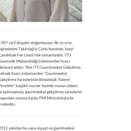
1987 yılı Eskişehir doğumluyum. İlk ve orta
öğrenimimi Tekirdağ’ın Çorlu ilçesinde, liseyi
Çanakkale Fen Lisesi’nde tamamladım. İTÜ
Geomatik Mühendisliği bölümünden lisans
derecesi aldım. Yine İTÜ Gayrimenkul Geliştirme
yüksek lisans bölümünden “Gayrimenkul
Geliştirme Süreçlerinde Bütünleşik Yatırım
Yönetimi” başlıklı master tezimle mezun oldum.
Araştırmamda, gayrimenkul geliştirme süreçlerini
başından sonuna kadar PMI Metodolojisi ile
inceledim.
2011 yılından bu yana inşaat ve gayrimenkul