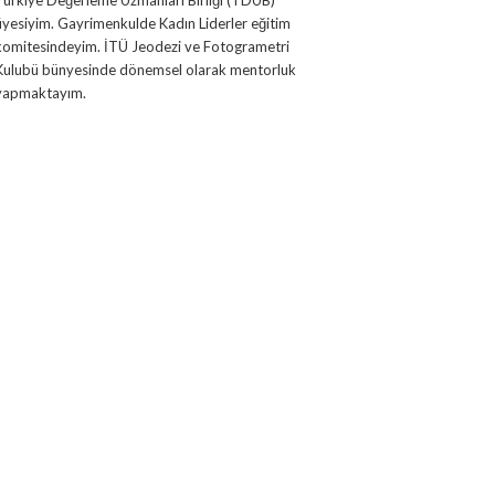
Türkiye Değerleme Uzmanları Birliği (TDUB)
üyesiyim. Gayrimenkulde Kadın Liderler eğitim
komitesindeyim. İTÜ Jeodezi ve Fotogrametri
Kulubü bünyesinde dönemsel olarak mentorluk
yapmaktayım.