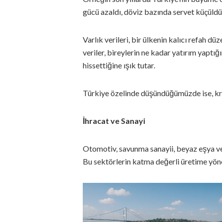
gücü azaldı, döviz bazında servet küçüldü
Varlık verileri, bir ülkenin kalıcı refah d
veriler, bireylerin ne kadar yatırım yaptı
hissettiğine ışık tutar.
Türkiye özelinde düşündüğümüzde ise, kri
İhracat ve Sanayi
Otomotiv, savunma sanayii, beyaz eşya ve t
Bu sektörlerin katma değerli üretime yö