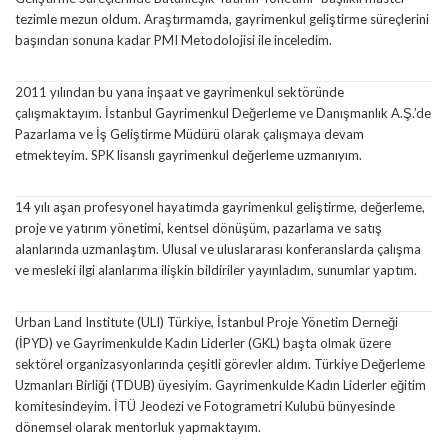
tezimle mezun oldum. Araştırmamda, gayrimenkul geliştirme süreçlerini
başından sonuna kadar PMI Metodolojisi ile inceledim.
2011 yılından bu yana inşaat ve gayrimenkul sektöründe
çalışmaktayım. İstanbul Gayrimenkul Değerleme ve Danışmanlık A.Ş.’de
Pazarlama ve İş Geliştirme Müdürü olarak çalışmaya devam
etmekteyim. SPK lisanslı gayrimenkul değerleme uzmanıyım.
14 yılı aşan profesyonel hayatımda gayrimenkul geliştirme, değerleme,
proje ve yatırım yönetimi, kentsel dönüşüm, pazarlama ve satış
alanlarında uzmanlaştım. Ulusal ve uluslararası konferanslarda çalışma
ve mesleki ilgi alanlarıma ilişkin bildiriler yayınladım, sunumlar yaptım.
Urban Land Institute (ULI) Türkiye, İstanbul Proje Yönetim Derneği
(İPYD) ve Gayrimenkulde Kadın Liderler (GKL) başta olmak üzere
sektörel organizasyonlarında çeşitli görevler aldım. Türkiye Değerleme
Uzmanları Birliği (TDUB) üyesiyim. Gayrimenkulde Kadın Liderler eğitim
komitesindeyim. İTÜ Jeodezi ve Fotogrametri Kulubü bünyesinde
dönemsel olarak mentorluk yapmaktayım.