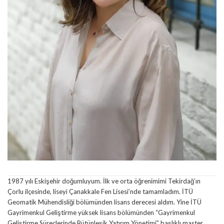
1987 yılı Eskişehir doğumluyum. İlk ve orta öğrenimimi Tekirdağ’ın
Çorlu ilçesinde, liseyi Çanakkale Fen Lisesi’nde tamamladım. İTÜ
Geomatik Mühendisliği bölümünden lisans derecesi aldım. Yine İTÜ
Gayrimenkul Geliştirme yüksek lisans bölümünden “Gayrimenkul
Geliştirme Süreçlerinde Bütünleşik Yatırım Yönetimi” başlıklı master