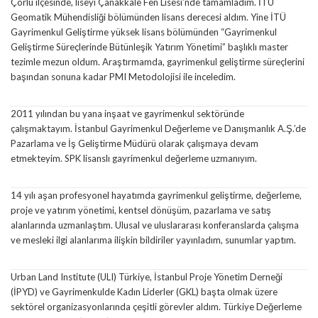
Çorlu ilçesinde, liseyi Çanakkale Fen Lisesi’nde tamamladım. İTÜ
Geomatik Mühendisliği bölümünden lisans derecesi aldım. Yine İTÜ
Gayrimenkul Geliştirme yüksek lisans bölümünden “Gayrimenkul
Geliştirme Süreçlerinde Bütünleşik Yatırım Yönetimi” başlıklı master
tezimle mezun oldum. Araştırmamda, gayrimenkul geliştirme süreçlerini
başından sonuna kadar PMI Metodolojisi ile inceledim.
2011 yılından bu yana inşaat ve gayrimenkul sektöründe
çalışmaktayım. İstanbul Gayrimenkul Değerleme ve Danışmanlık A.Ş.’de
Pazarlama ve İş Geliştirme Müdürü olarak çalışmaya devam
etmekteyim. SPK lisanslı gayrimenkul değerleme uzmanıyım.
14 yılı aşan profesyonel hayatımda gayrimenkul geliştirme, değerleme,
proje ve yatırım yönetimi, kentsel dönüşüm, pazarlama ve satış
alanlarında uzmanlaştım. Ulusal ve uluslararası konferanslarda çalışma
ve mesleki ilgi alanlarıma ilişkin bildiriler yayınladım, sunumlar yaptım.
Urban Land Institute (ULI) Türkiye, İstanbul Proje Yönetim Derneği
(İPYD) ve Gayrimenkulde Kadın Liderler (GKL) başta olmak üzere
sektörel organizasyonlarında çeşitli görevler aldım. Türkiye Değerleme